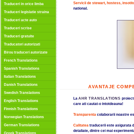
Servicii de stewart, hostess, insotit
Traduceri in orice limba
national.
Traduceri legislatie straina
Traduceri acte auto
Traduceri scrise
Traduceri gratuite
Traducatori autorizati
Birou traduceri autorizate
French Translations
Spanish Translations
Italian Translations
Danish Translations
AVANTAJE COMPE
Swedish Translations
La
AHR TRANSLATIONS
proiect
English Translations
care ati cautat-o intotdeauna!
Finnish Translations
Transparenta
colaborarii noastre es
Norwegian Translations
German Translations
Calitatea
traducerii este asigurata d
detaliate, dintre cei mai experimen
Greek Translations