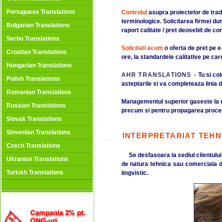
Portuguese Translations
Controlul
asupra proiectelor de tradu
terminologice. Solicitarea firmei du
Bulgarian Translations
raport calitate / pret deosebit de cor
Serbo Translations
Solicitati acum
o oferta de pret pe 
Croatian Translations
ore, la standardele calitative pe care 
Hungarian Translations
AHR TRANSLATIONS -
Tu si col
Polish Translations
asteptarile si va completeaza linia 
Romanian Translations
Managementul superior gaseste la noi
Russian Translations
precum si pentru propagarea proceduri
Slovak Translations
Slovenian Translations
INTERPRETARIAT TEHN
Czech Translations
Se desfasoara la sediul clientului s
Ukranian Translations
de natura tehnica sau comerciala dar
Turkish Translations
lingvistic.