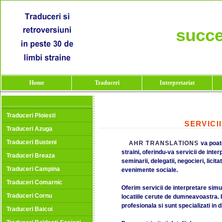
succe
Home
Traduceri
Interpretariat
Traduceri Ploiesti
SERVICI
Traduceri Azuga
Traduceri Busteni
AHR TRANSLATIONS
va poat
straini, oferindu-va servicii de interp
Traduceri Breaza
seminarii, delegatii, negocieri, licit
Traduceri Campina
evenimente sociale.
Traduceri Comarnic
Oferim servicii de interpretare simul
Traduceri Cornu
locatiile cerute de dumneavoastra. I
profesionala si sunt specializati in 
Traduceri Baicoi