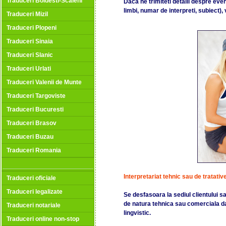
Traduceri Boldesti-Scaieni
Daca ne trimiteti detalii despre ev
limbi, numar de interpreti, subiect),
Traduceri Mizil
Traduceri Plopeni
Traduceri Sinaia
Traduceri Slanic
Traduceri Urlati
Traduceri Valenii de Munte
Traduceri Targoviste
Traduceri Bucuresti
Traduceri Brasov
Traduceri Buzau
Traduceri Romania
Interpretariat tehnic sau de tratati
Traduceri oficiale
Traduceri legalizate
Se desfasoara la sediul clientului sa
de natura tehnica sau comerciala dar 
Traduceri notariale
lingvistic.
Traduceri online non-stop